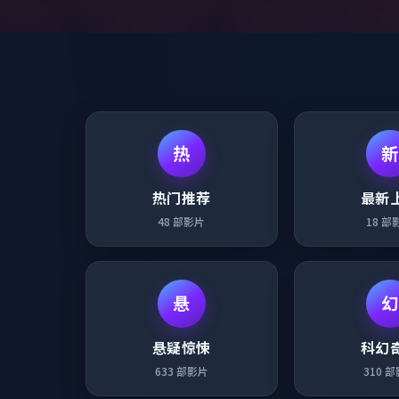
热
新
热门推荐
最新
48
部影片
18
部
悬
幻
悬疑惊悚
科幻
633
部影片
310
部