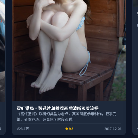
霓虹猎局·臻选片单推荐画质清晰观看流畅
《霓虹猎局》以科幻类型为看点，英国班底参与制作，叙事完
整、节奏舒适，适合休闲时段观看。
6
3.1万
9.3
2017-12-04