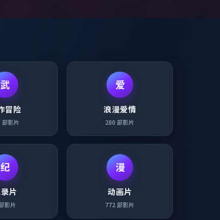
武
爱
作冒险
浪漫爱情
1
部影片
280
部影片
纪
漫
纪录片
动画片
部影片
772
部影片