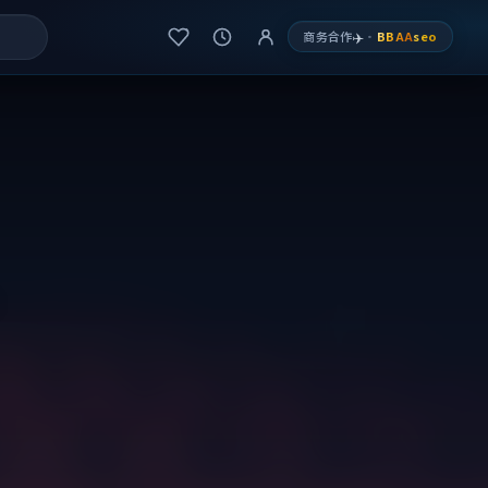
✈️
商务合作
·
BBAA
seo