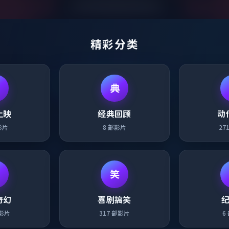
精彩分类
典
上映
经典回顾
动
影片
8
部影片
27
笑
奇幻
喜剧搞笑
影片
317
部影片
6