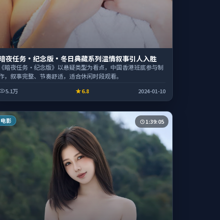
暗夜任务·纪念版·冬日典藏系列温情叙事引人入胜
《暗夜任务·纪念版》以悬疑类型为看点，中国香港班底参与制
作，叙事完整、节奏舒适，适合休闲时段观看。
5.1万
6.8
2024-01-10
电影
1:39:05